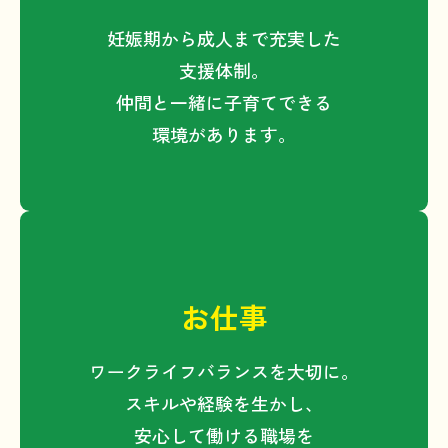
ただし、お問合せ等の回答及び確認のた
めに、氏名、住所、連絡先、メールアド
妊娠期から成人まで充実した
レス等のご記入をお願いしています。お
支援体制。
問合せフォームでは、通信内容を保護す
仲間と一緒に子育てできる
るためにSSL（Secure Socket Layer）に
環境があります。
よる暗号化通信を採用しています。
３．個人情報の管理・第三者提供
について
長浜市及び協議会は、取得した個人情報
を適切に管理し、次の場合を除き、第三
お仕事
者に提供することはありません。
・本人の同意がある場合
ワークライフバランスを大切に。
・法令に基づく開示要請があっ
スキルや経験を生かし、
た場合・不正アクセス等の違法
安心して働ける職場を
行為があった場合その他特別の