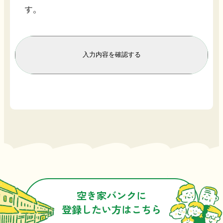
長浜市と連携している長浜市移住定住促
す。
進協議会（以下「協議会」という。）が
行っています。協議会では、専門家によ
る空き家物件の事前調査を行った上で、
一定の水準を満たす物件をバンク登録し
ています。
長浜市及び協議会は、登録物件の交渉や
契約について関与いたしません。交渉や
契約は、空き家所有者及び利用希望者の
当事者間、又は専門業者の仲介で行って
いただきます。
空き家物件の売買や賃貸借契約後のトラ
ブル等につきましても、長浜市及び協議
空き家バンクに
会は一切の責任を負いません。
登録したい方はこちら
空き家物件の掲載情報については、協議