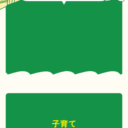
会が限られた範囲内で調査したものであ
り、契約にあたっては、利用希望者ご自
登録手続きはスタッフが
身で、ご確認、ご判断いただきますよう
サポートします！
お願いします。
まずはお気軽に
バンク登録後の物件については、所有者
ご相談ください。
または管理者により、適切な管理をお願
いします。
賃貸物件については、長浜市外からの移
住希望者のみご紹介しています。
２．個人情報の取得について
長浜市及び協議会は、本サイト閲覧のみ
では、利用者の個人情報を取得すること
はありません。
子育て