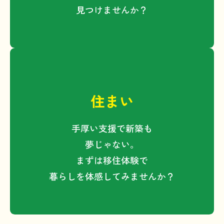
理由がある場合
見つけませんか？
・利用目的の達成に必要な範囲
で、外部委託業者に取扱いを委
託する場合
外部委託を行う場合は、委託先との間で
秘密保持契約を締結し、個人情報が適正
に管理されるよう監督します。
住まい
また、必要がなくなった個人情報は、速
手厚い支援で新築も
やかに削除又は廃棄します。
夢じゃない。
まずは移住体験で
暮らしを体感してみませんか？