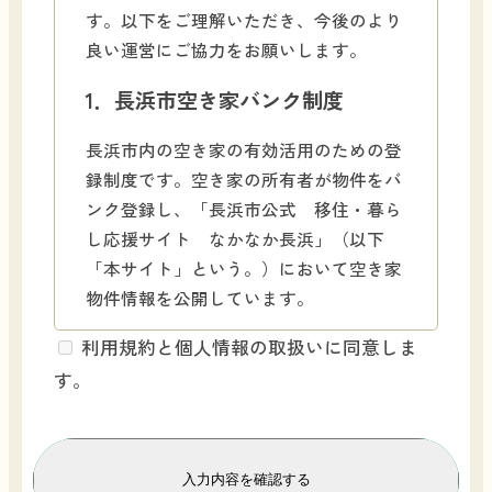
す。以下をご理解いただき、今後のより
良い運営にご協力をお願いします。
1．長浜市空き家バンク制度
長浜市内の空き家の有効活用のための登
録制度です。空き家の所有者が物件をバ
ンク登録し、「長浜市公式 移住・暮ら
し応援サイト なかなか長浜」（以下
「本サイト」という。）において空き家
物件情報を公開しています。
空き家物件情報の管理運営については、
利用規約と個人情報の取扱いに同意しま
長浜市と連携している長浜市移住定住促
す。
進協議会（以下「協議会」という。）が
行っています。協議会では、専門家によ
る空き家物件の事前調査を行った上で、