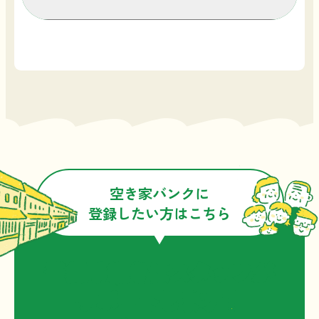
一定の水準を満たす物件をバンク登録し
ています。
長浜市及び協議会は、登録物件の交渉や
契約について関与いたしません。交渉や
契約は、空き家所有者及び利用希望者の
当事者間、又は専門業者の仲介で行って
いただきます。
空き家物件の売買や賃貸借契約後のトラ
ブル等につきましても、長浜市及び協議
空き家バンクに
会は一切の責任を負いません。
登録したい方はこちら
空き家物件の掲載情報については、協議
会が限られた範囲内で調査したものであ
り、契約にあたっては、利用希望者ご自
登録手続きはスタッフが
身で、ご確認、ご判断いただきますよう
サポートします！
お願いします。