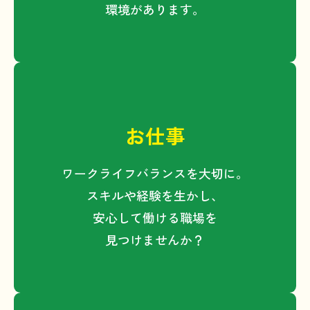
環境があります。
よる暗号化通信を採用しています。
３．個人情報の管理・第三者提供
について
長浜市及び協議会は、取得した個人情報
を適切に管理し、次の場合を除き、第三
お仕事
者に提供することはありません。
・本人の同意がある場合
ワークライフバランスを大切に。
・法令に基づく開示要請があっ
スキルや経験を生かし、
た場合・不正アクセス等の違法
安心して働ける職場を
行為があった場合その他特別の
理由がある場合
見つけませんか？
・利用目的の達成に必要な範囲
で、外部委託業者に取扱いを委
託する場合