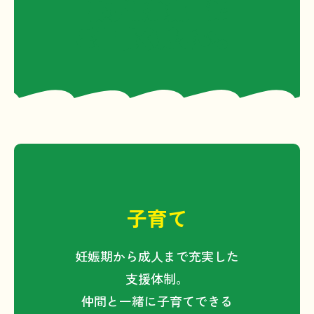
まずはお気軽に
バンク登録後の物件については、所有者
ご相談ください。
または管理者により、適切な管理をお願
いします。
賃貸物件については、長浜市外からの移
住希望者のみご紹介しています。
２．個人情報の取得について
長浜市及び協議会は、本サイト閲覧のみ
では、利用者の個人情報を取得すること
はありません。
子育て
ただし、お問合せ等の回答及び確認のた
めに、氏名、住所、連絡先、メールアド
妊娠期から成人まで充実した
レス等のご記入をお願いしています。お
支援体制。
問合せフォームでは、通信内容を保護す
仲間と一緒に子育てできる
るためにSSL（Secure Socket Layer）に