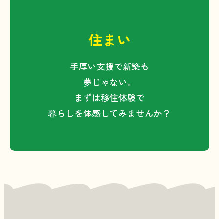
外部委託を行う場合は、委託先との間で
秘密保持契約を締結し、個人情報が適正
に管理されるよう監督します。
住まい
また、必要がなくなった個人情報は、速
手厚い支援で新築も
やかに削除又は廃棄します。
夢じゃない。
まずは移住体験で
暮らしを体感してみませんか？